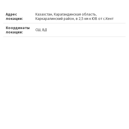
Адрес
Казахстан, Карагандинская область,
локации:
Каркаралинский район, в 2,5 км к ЮВ от с.Кент
Координаты
СШ, ВД
локации: