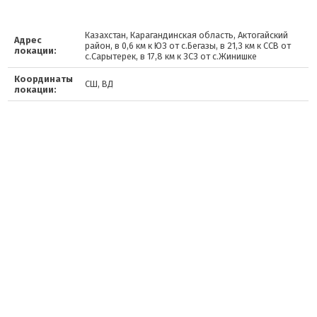
Казахстан, Карагандинская область, Актогайский
Адрес
район, в 0,6 км к ЮЗ от с.Бегазы, в 21,3 км к ССВ от
локации:
с.Сарытерек, в 17,8 км к ЗСЗ от с.Жинишке
Координаты
СШ, ВД
локации: