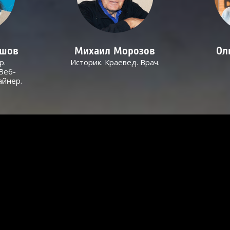
ашов
Михаил Морозов
Ол
р.
Историк. Краевед. Врач.
Веб-
айнер.