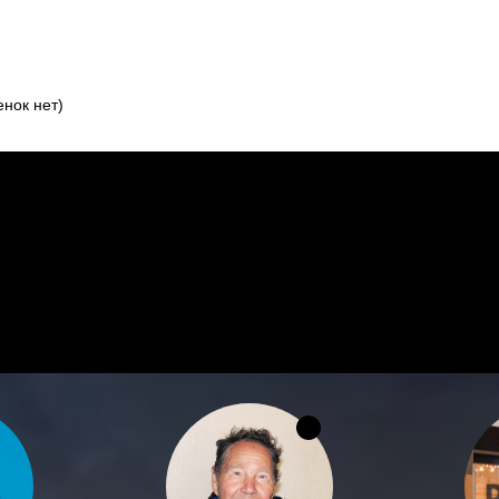
нок нет)