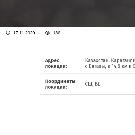
17.11.2020
/
186
Адрес
Казахстан, Караганди
локации:
с.Бегазы, в 14,6 км к
Координаты
СШ, ВД
локации: