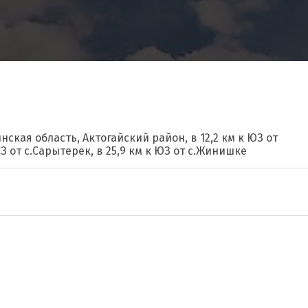
нская область, Актогайский район, в 12,2 км к ЮЗ от
 СЗ от с.Сарытерек, в 25,9 км к ЮЗ от с.Жинишке