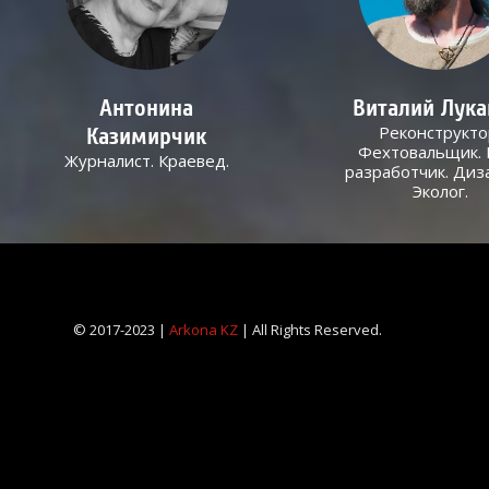
Антонина
Виталий Лук
Реконструкто
Казимирчик
Фехтовальщик. 
Журналист. Краевед.
разработчик. Диз
Эколог.
© 2017-2023 |
Arkona KZ
| All Rights Reserved.