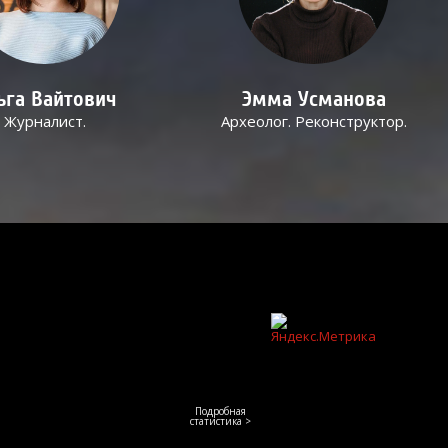
ьга Вайтович
Эмма Усманова
Журналист.
Археолог. Реконструктор.
Подробная
статистика >