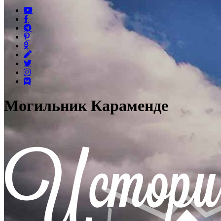
Могильник Караменде