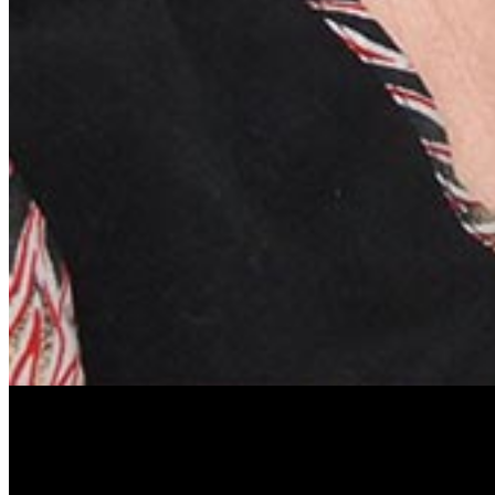
Антонина Казимирчик
Журналист. Краевед.