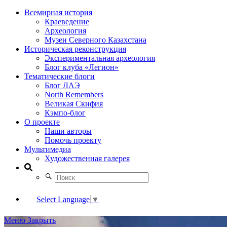
Всемирная история
Краеведение
Археология
Музеи Северного Казахстана
Историческая реконструкция
Экспериментальная археология
Блог клуба «Легион»
Тематические блоги
Блог ЛАЭ
North Remembers
Великая Скифия
Кэмпо-блог
О проекте
Наши авторы
Помочь проекту
Мультимедиа
Художественная галерея
Select Language
▼
Меню
Закрыть