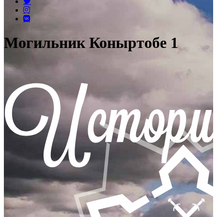
Могильник Коныртобе 1