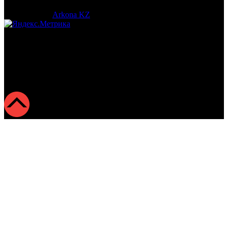
© 2017-2023 |
Arkona KZ
| All Rights Reserved.
Подробная статистика >
Return to Top ▲