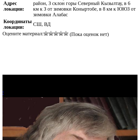
Адрес
район, З склон горы Северный Кызылтау, в 6
локации:
км к З от зимовки Коныртобе, в 8 км к ЮЮЗ от
зимовки Алабас
Координаты
СШ, ВД
локации:
Оцените материал:
(Пока оценок нет)
!