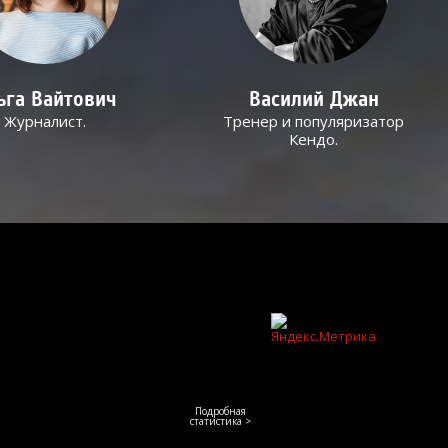
ьга Вайтович
Василий Джан
Журналист.
Тренер и популяризатор
Кендо.
Подробная
статистика >