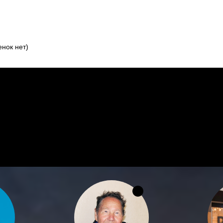
нок нет)