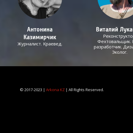
Антонина
Виталий Лук
Реконструкто
Казимирчик
Фехтовальщик. 
Журналист. Краевед.
разработчик. Диз
Эколог.
© 2017-2023 |
Arkona KZ
| All Rights Reserved.