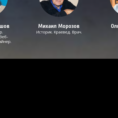
ашов
Михаил Морозов
Ол
р.
Историк. Краевед. Врач.
Веб-
айнер.