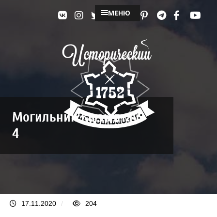
МЕНЮ
Могильник Кызылтау
4
17.11.2020
/
204