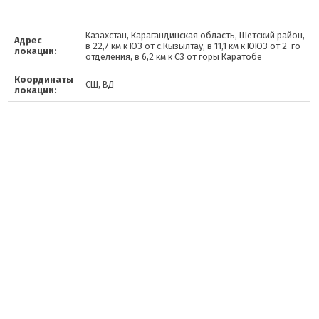
Казахстан, Карагандинская область, Шетский район,
Адрес
в 22,7 км к ЮЗ от с.Кызылтау, в 11,1 км к ЮЮЗ от 2-го
локации:
отделения, в 6,2 км к СЗ от горы Каратобе
Координаты
СШ, ВД
локации: