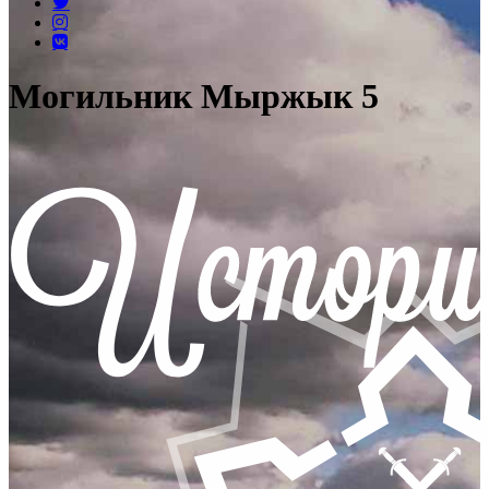
Могильник Мыржык 5