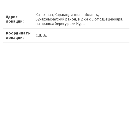
Казахстан, Карагандинская область,
Адрес
Бухаржырауский район, в 2 км к С от с.Шешенкара,
локации:
на правом берегу реки Нура
Координаты
СШ, ВД
локации: