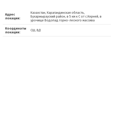
Казахстан, Карагандинская область,
Адрес
Бухаржырауский район, в 5 км к С от с.Керней, в
локации:
урочище Водопад горно-лесного массива
Координаты
СШ, ВД
локации: