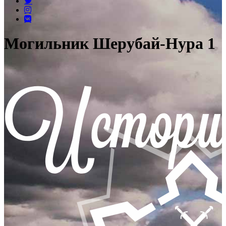
Могильник Шерубай-Нура 1