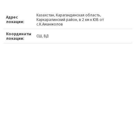
Казахстан, Карагандинская область,
Адрес
Каркаралинский район, в 2 км к ЮВ от
локации:
с.К.Аманжолов
Координаты
СШ, ВД
локации: