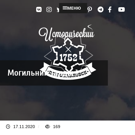
МЕНЮ
Могильник Талды 1
17.11.2020
/
169