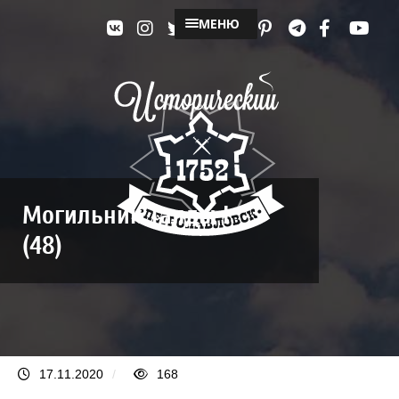
МЕНЮ
Могильник Талды I
(48)
17.11.2020
/
168