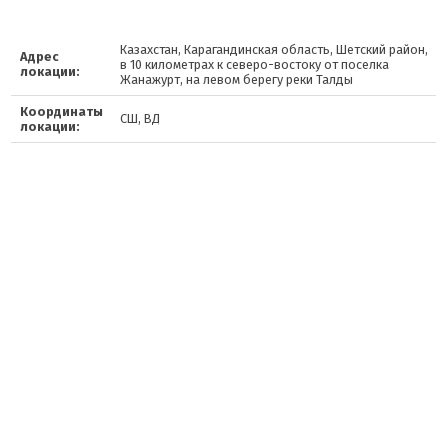
Казахстан, Карагандинская область, Шетский район,
Адрес
в 10 километрах к северо-востоку от поселка
локации:
Жанажурт, на левом берегу реки Талды
Координаты
СШ, ВД
локации: