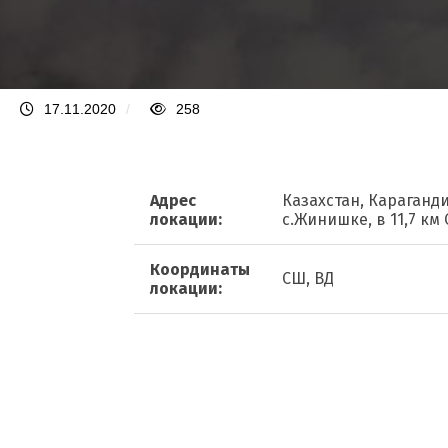
17.11.2020
/
258
Адрес
Казахстан, Караганди
локации:
с.Жинишке, в 11,7 км 
Координаты
СШ, ВД
локации: