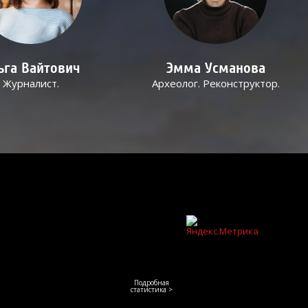
ьга Вайтович
Эмма Усманова
Журналист.
Археолог. Реконструктор.
Подробная
статистика >