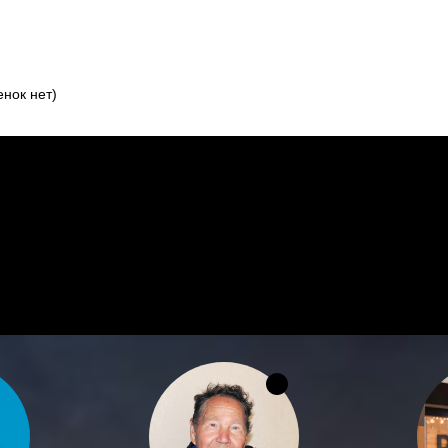
нок нет)