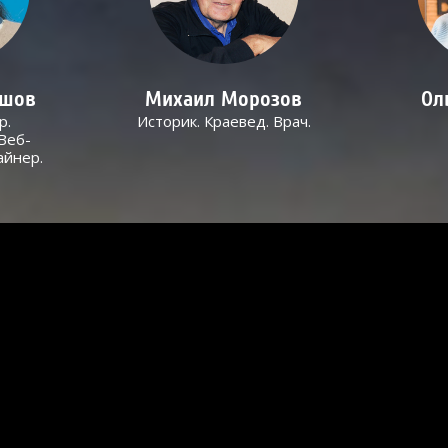
ашов
Михаил Морозов
Ол
р.
Историк. Краевед. Врач.
Веб-
айнер.