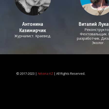
Антонина
Виталий Лук
Реконструкто
Казимирчик
Фехтовальщик. 
Журналист. Краевед.
разработчик. Диз
Эколог.
© 2017-2023 |
Arkona KZ
| All Rights Reserved.