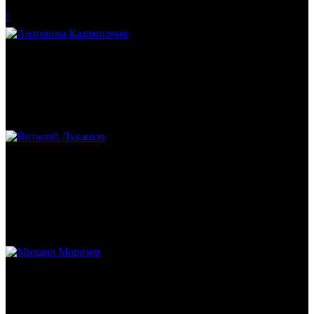
!
Антонина Казимирчик
Журналист. Краевед.
Виталий Лукашов
Реконструктор. Фехтовальщик. Веб-разработчик. Дизайнер.
Эколог.
Михаил Морозов