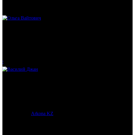
Историк. Краевед. Врач.
Ольга Вайтович
Журналист.
!
Василий Джан
Тренер и популяризатор Кендо.
© 2017-2023 |
Arkona KZ
| All Rights Reserved.