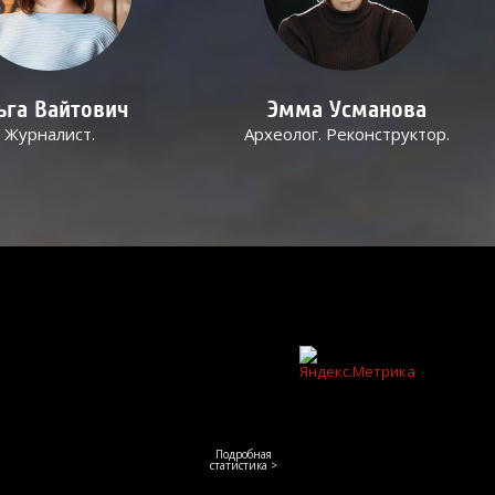
ьга Вайтович
Эмма Усманова
Журналист.
Археолог. Реконструктор.
Подробная
статистика >