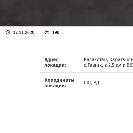
17.11.2020
/
198
Адрес
Казахстан, Караганди
локации:
с.Ташик, в 2,5 км к
Координаты
СШ, ВД
локации: