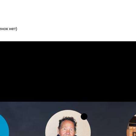
нок нет)