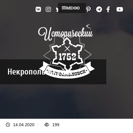
МЕНЮ
Некрополь Ақүйік
14.04.2020
/
199