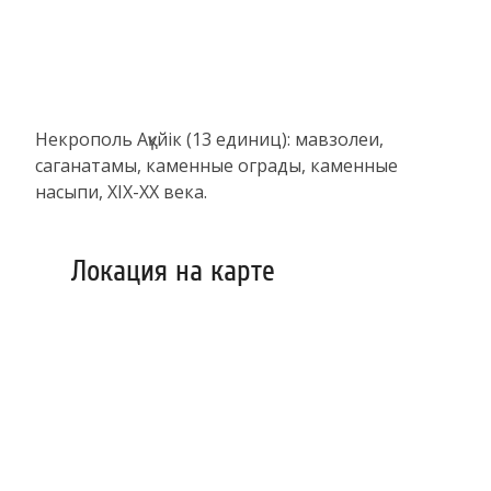
Некрополь Ақүйік (13 единиц): мавзолеи,
саганатамы, каменные ограды, каменные
насыпи, ХIХ-ХХ века.
Локация на карте