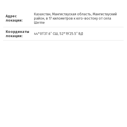
Казахстан, Мангистауская область, Мангистауский
Адрес
район, в 17 километров к юго-востоку от села
локации:
Шетпе
Координаты
44°01′37.6″ СШ, 52°19′25.5″ ВД
локации: