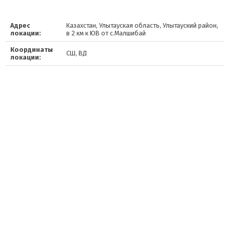
Адрес
Казахстан, Улытауская область, Улытауский район,
локации:
в 2 км к ЮВ от с.Малшибай
Координаты
СШ, ВД
локации: