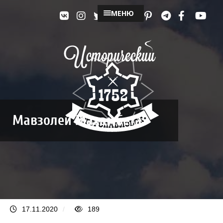
МЕНЮ
Мавзолей Махамбета
17.11.2020
/
189