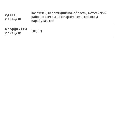
Казахстан, Карагандинская область, Актогайский
Адрес
район, в 7 км к З от с.Карасу, сельский округ
локации:
Карабулакский
Координаты
СШ, ВД
локации: