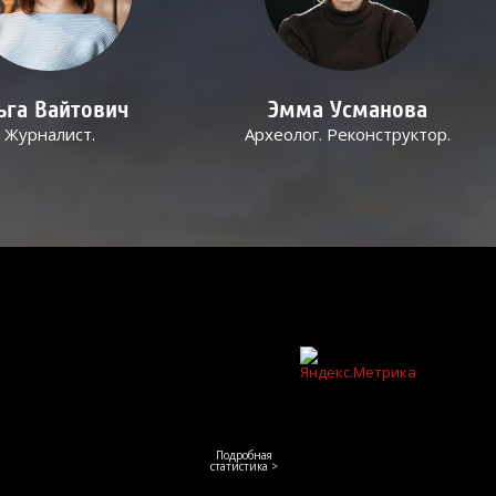
ьга Вайтович
Эмма Усманова
Журналист.
Археолог. Реконструктор.
Подробная
статистика >