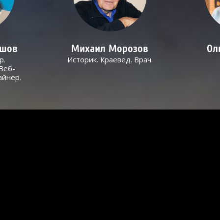
ашов
Михаил Морозов
Ол
р.
Историк. Краевед. Врач.
Веб-
айнер.