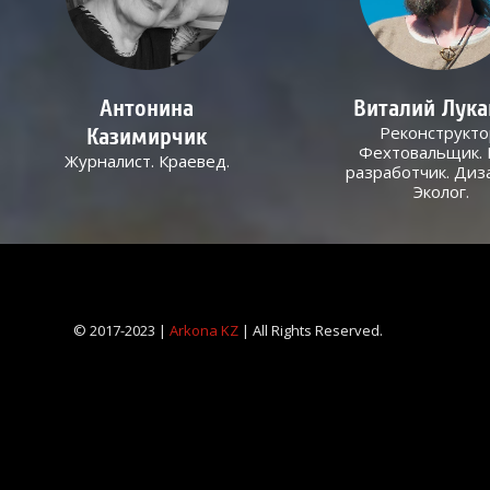
Антонина
Виталий Лук
Реконструкто
Казимирчик
Фехтовальщик. 
Журналист. Краевед.
разработчик. Диз
Эколог.
© 2017-2023 |
Arkona KZ
| All Rights Reserved.