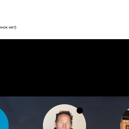
нок нет)