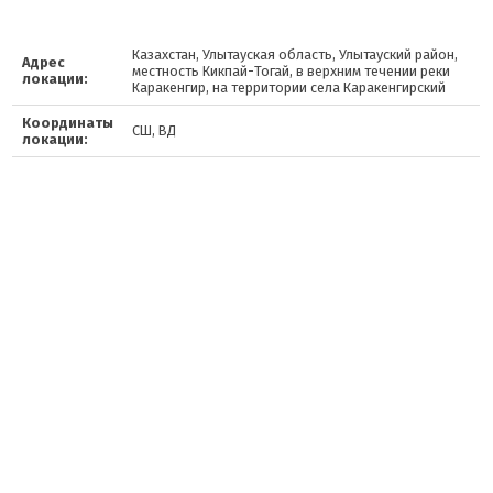
Казахстан, Улытауская область, Улытауский район,
Адрес
местность Кикпай-Тогай, в верхним течении реки
локации:
Каракенгир, на территории села Каракенгирский
Координаты
СШ, ВД
локации: