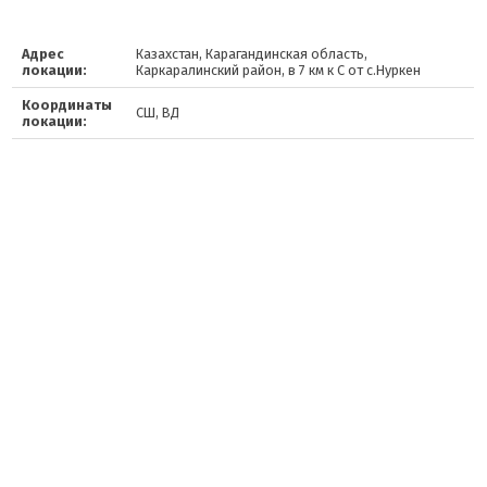
Адрес
Казахстан, Карагандинская область,
локации:
Каркаралинский район, в 7 км к С от с.Нуркен
Координаты
СШ, ВД
локации: