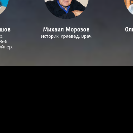
ашов
Михаил Морозов
Ол
р.
Историк. Краевед. Врач.
Веб-
айнер.