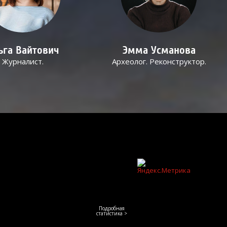
ьга Вайтович
Эмма Усманова
Журналист.
Археолог. Реконструктор.
Подробная
статистика >