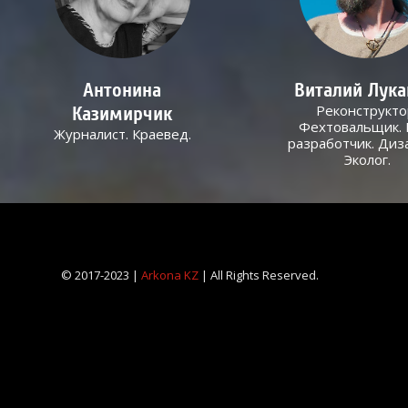
Антонина
Виталий Лук
Реконструкто
Казимирчик
Фехтовальщик. 
Журналист. Краевед.
разработчик. Диз
Эколог.
© 2017-2023 |
Arkona KZ
| All Rights Reserved.