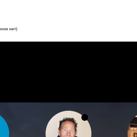
нок нет)