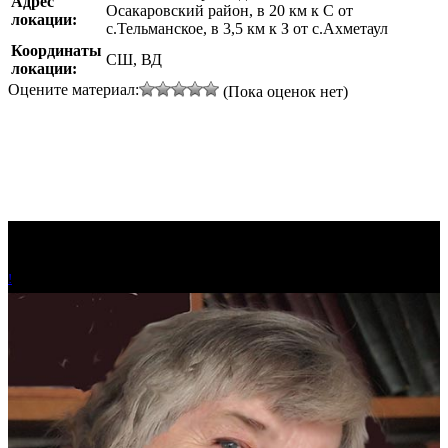
Адрес
Осакаровский район, в 20 км к С от
локации:
с.Тельманское, в 3,5 км к З от с.Ахметаул
Координаты
СШ, ВД
локации:
Оцените материал:
(Пока оценок нет)
!