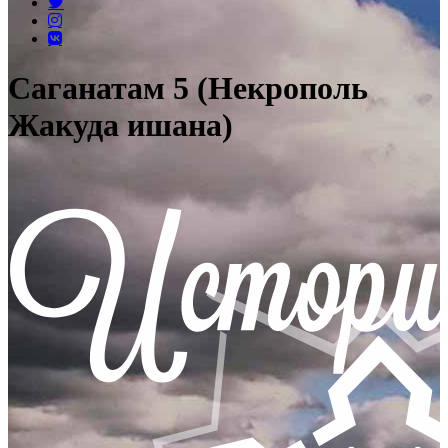
Саганатам 5 (Некрополь
Жакуда ишана)