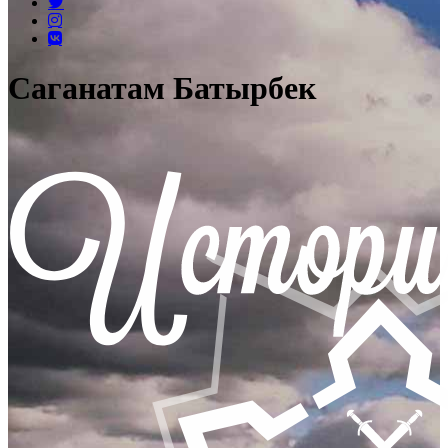
Саганатам Батырбек