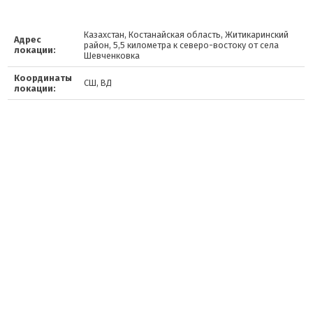
Казахстан, Костанайская область, Житикаринский
Адрес
район, 5,5 километра к северо-востоку от села
локации:
Шевченковка
Координаты
СШ, ВД
локации: