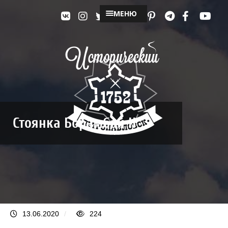
МЕНЮ
Стоянка Борамбай II
13.06.2020
/
224