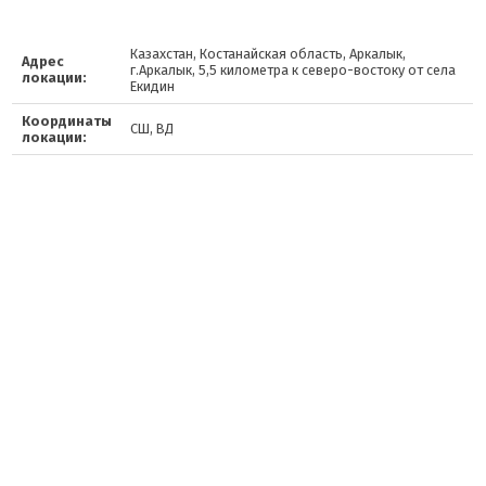
Казахстан, Костанайская область, Аркалык,
Адрес
г.Аркалык, 5,5 километра к северо-востоку от села
локации:
Екидин
Координаты
СШ, ВД
локации: