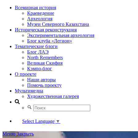
Всемирная история
Краеведение
Археология
Музеи Северного Казахстана
Историческая реконструкция
Экспериментальная археология
Блог клуба «Легион»
Тематические блоги
Блог ЛАЭ
North Remembers
Великая Скифия
Кэмпо-блог
О проекте
Наши авторы
Помочь проекту
Мультимедиа
Художественная галерея
Select Language
▼
Меню
Закрыть