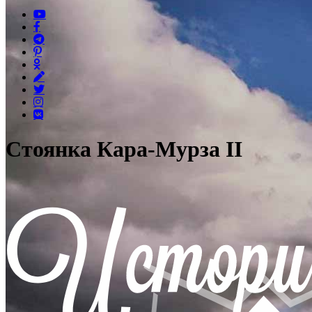
Стоянка Кара-Мурза II