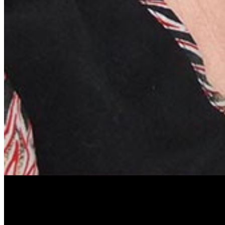
Антонина Казимирчик
Журналист. Краевед.