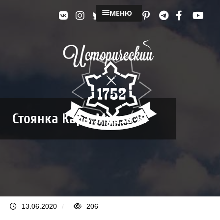
МЕНЮ
Стоянка Кара-Мурза VI
13.06.2020
/
206