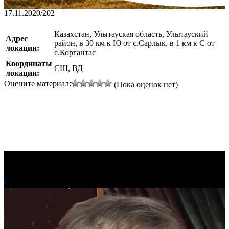
17.11.2020
/
202
Казахстан, Улытауская область, Улытауский
Адрес
район, в 30 км к Ю от с.Сарлык, в 1 км к С от
локации:
с.Коргантас
Координаты
СШ, ВД
локации:
Оцените материал:
(Пока оценок нет)
!