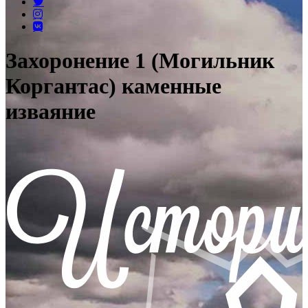
Захоронение 1 (Могильник
Коргантас) каменные
изваяние