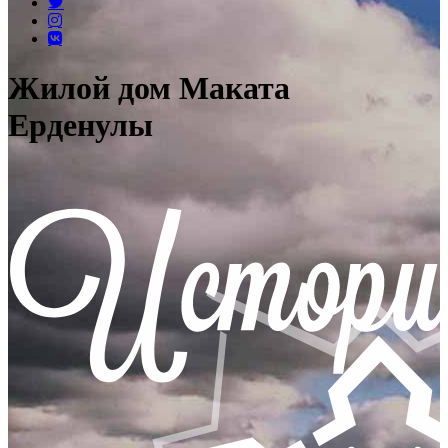
Жилой дом Маката
Ерденулы