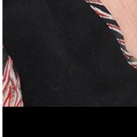
Антонина Казимирчик
Журналист. Краевед.