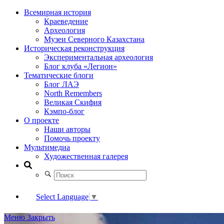
Всемирная история
Краеведение
Археология
Музеи Северного Казахстана
Историческая реконструкция
Экспериментальная археология
Блог клуба «Легион»
Тематические блоги
Блог ЛАЭ
North Remembers
Великая Скифия
Кэмпо-блог
О проекте
Наши авторы
Помочь проекту
Мультимедиа
Художественная галерея
Select Language
▼
Меню
Закрыть