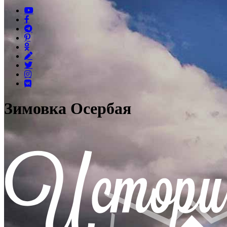
Зимовка Осербая