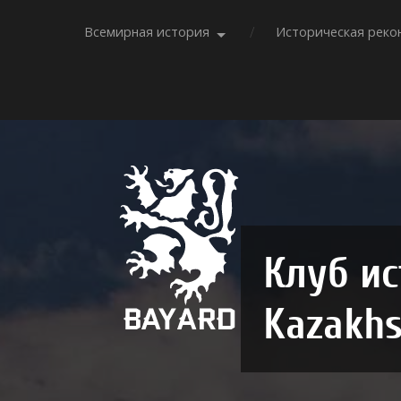
Всемирная история
Историческая реко
Клуб ис
Kazakhs