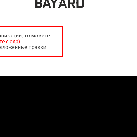
анизации, то можете
те сюда)
.
редложенные правки