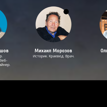
ашов
Михаил Морозов
Ол
р.
Историк. Краевед. Врач.
Веб-
айнер.