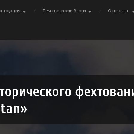
нструкция
Тематические блоги
О проекте
торического фехтован
tan»‎