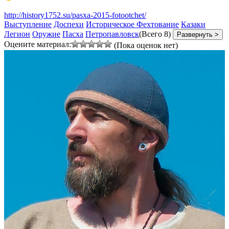
http://history1752.su/pasxa-2015-fotootchet/
Выступление
Доспехи
Историческое Фехтование
Казаки
Легион
Оружие
Пасха
Петропавловск
(Всего 8)
Развернуть >
Оцените материал:
(Пока оценок нет)