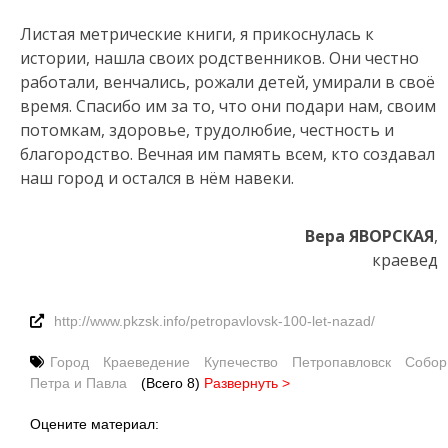
Листая метрические книги, я прикоснулась к
истории, нашла своих родственников. Они честно
работали, венчались, рожали детей, умирали в своё
время. Спасибо им за то, что они подари нам, своим
потомкам, здоровье, трудолюбие, честность и
благородство. Вечная им память всем, кто создавал
наш город и остался в нём навеки.
Вера ЯВОРСКАЯ
,
краевед
http://www.pkzsk.info/petropavlovsk-100-let-nazad/
Город
Краеведение
Купечество
Петропавловск
Собор
Петра и Павла
(Всего 8)
Развернуть >
Оцените материал: