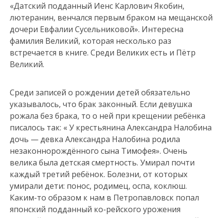
«Датский подданный Иенс Карлович Якобин,
лютеранин, венчался первым браком на мещанской
дочери Евфалии Сусельниковой». Интересна
фамилия Великий, которая несколько раз
встречается в книге. Среди Великих есть и Пётр
Великий.
Среди записей о рождении детей обязательно
указывалось, что брак законный. Если девушка
рожала без брака, то о ней при крещении ребёнка
писалось так: « У крестьянина Александра Налобина
дочь — девка Александра Налобина родила
незаконнорождённого сына Тимофея». Очень
велика была детская смертность. Умирал почти
каждый третий ребёнок. Болезни, от которых
умирали дети: понос, родимец, оспа, коклюш.
Каким-то образом к нам в Петропавловск попал
японский подданный ко-рейского урожения