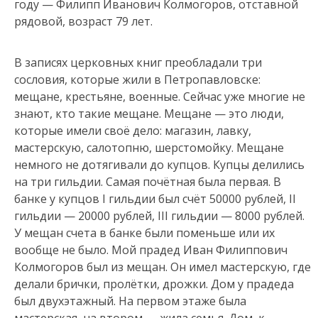
году — Филипп Иванович Колмогоров, отставной
рядовой, возраст 79 лет.
В записях церковных книг преобладали три
сословия, которые жили в Петропавловске:
мещане, крестьяне, военные. Сейчас уже многие не
знают, кто такие мещане. Мещане — это люди,
которые имели своё дело: магазин, лавку,
мастерскую, салотопню, шерстомойку. Мещане
немного не дотягивали до купцов. Купцы делились
на три гильдии. Самая почётная была первая. В
банке у купцов I гильдии был счёт 50000 рублей, II
гильдии — 20000 рублей, III гильдии — 8000 рублей.
У мещан счета в банке были поменьше или их
вообще не было. Мой прадед Иван Филиппович
Колмогоров был из мещан. Он имел мастерскую, где
делали брички, пролётки, дрожки. Дом у прадеда
был двухэтажный. На первом этаже была
мастерская, на втором — жила семья. Дом, к