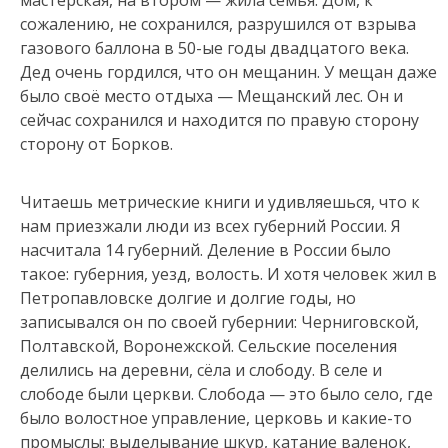
сожалению, не сохранился, разрушился от взрыва
газового баллона в 50-ые годы двадцатого века.
Дед очень гордился, что он мещанин. У мещан даже
было своё место отдыха — Мещанский лес. Он и
сейчас сохранился и находится по правую сторону
сторону от Борков.
Читаешь метрические книги и удивляешься, что к
нам приезжали люди из всех губерний России. Я
насчитала 14 губерний. Деление в России было
такое: губерния, уезд, волость. И хотя человек жил в
Петропавловске долгие и долгие годы, но
записывался он по своей губернии: Черниговской,
Полтавской, Воронежской. Сельские поселения
делились на деревни, сёла и слободу. В селе и
слободе были церкви. Слобода — это было село, где
было волостное управление, церковь и какие-то
промыслы: выделывание шкур, катание валенок,