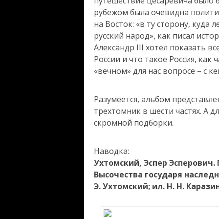
путешествие цесаревича было б
рубежом была очевидна полити
на Восток: «в ту сторону, куда
русский народ», как писал исто
Александр III хотел показать в
России и что такое Россия, как 
«вечном» для нас вопросе – с к
Разумеется, альбом представле
трехтомник в шести частях. А 
скромной подборки.
Наводка:
Ухтомский, Эспер Эсперович.
Высочества государя наследника
Э. Ухтомский; ил. Н. Н. Каразин