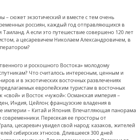
ы – сюжет экзотический и вместе с тем очень
ременных россиян, каждый год отправляющихся в
и Таиланд. А если это путешествие совершено 120 лет
истом, а цесаревичем Николаем Александровичем, в
мператором?
ственного и роскошного Востока» молодому
о спутникам? Что считалось интересным, ценным и
иров и в экзотических восточных развлечениях
.), предлагаемых европейским туристам в восточных
ок «свой» и Восток «чужой»: Османская империя –
ден, Индия, Цейлон; французские владения в
е империи – Китай и Япония. Впечатляющая панорама
е современники. Пересекая ее просторы от
рала, цесаревич увидел свой народ: казаков, жителей
телей сибирских этносов. Длившееся 300 дней