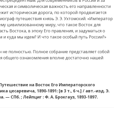
еспрецедентным. Для современников в России и за
ческая и символическая важность его направленности
 лежит историческая дорога, по которой продвигается
риограф путешествия князь Э. Э. Ухтомский. «Император
сему цивилизованному миру, что такое Восток для
часть Востока, в эпоху Его правления, и задуматься о
ем и куда мы идем? И что такое особый путь России?»
н не полностью. Полное собрание представляет собой
для общего ознакомления вполне достаточно нашей
 Путешествие на Восток Его Императорского
 цесаревича, 1890-1891: [в 3 т., 6 ч.] / авт.-изд. Э.
а. — СПб. ; Лейпциг : Ф. А. Брокгауз, 1893-1897.