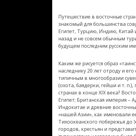
Путешествие в восточные стран
знакомый для большинства сов
Египет, Турцию, Индию, Китай 
назад и не совсем обычным тур
будущем последним русским и
Каким же рисуется образ «таин
наследнику 20 лет отроду и ег
типичным в многообразии сувен
(охота, баядерки, гейши и т. п
странах в конце XIX века? Вост
Египет; Британская империя – А
Индокитае и древние восточны
«нашей Азии», как именовали е
Тихоокеанского побережья до У
городов, крестьян и представи