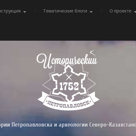
нструкция
Тематические блоги
О проекте
ории Петропавловска и археологии Северо-Казахстан