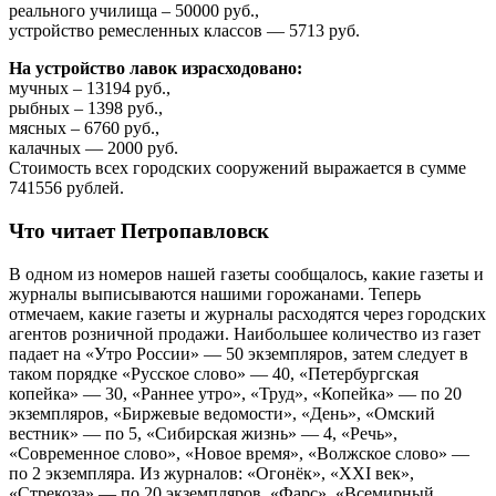
реального училища – 50000 руб.,
устройство ремесленных классов — 5713 руб.
На устройство лавок израсходовано:
мучных – 13194 руб.,
рыбных – 1398 руб.,
мясных – 6760 руб.,
калачных — 2000 руб.
Стоимость всех городских сооружений выражается в сумме
741556 рублей.
Что читает Петропавловск
В одном из номеров нашей газеты сообщалось, какие газеты и
журналы выписываются нашими горожанами. Теперь
отмечаем, какие газеты и журналы расходятся через городских
агентов розничной продажи. Наибольшее количество из газет
падает на «Утро России» — 50 экземпляров, затем следует в
таком порядке «Русское слово» — 40, «Петербургская
копейка» — 30, «Раннее утро», «Труд», «Копейка» — по 20
экземпляров, «Биржевые ведомости», «День», «Омский
вестник» — по 5, «Сибирская жизнь» — 4, «Речь»,
«Современное слово», «Новое время», «Волжское слово» —
по 2 экземпляра. Из журналов: «Огонёк», «XXI век»,
«Стрекоза» — по 20 экземпляров, «Фарс», «Всемирный