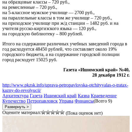
на образцовые классы – 720 руб.,
на ремесленные – 720 руб.,
на 5-классное мужское училище — 2700 руб.,
на параллельные классы в том же училище – 720 руб.,
на приходское училище при ж/д станции – 1482 руб. и на
учителя русско-киргизского языка — 120 руб.,
на городскую библиотеку – 800 рублей.
Итого на содержание различных учебных заведений города в
год расходуется 48450 рублей, что составляет около 19%
городского бюджета, а на содержание городской полиции
город расходует 15025 руб.
Газета «Ишимский край» №40,
28 декабря 1912 г.
http://www.pkzsk.info/uprava-petropavlovska-otchityvalas-o-tratax-
kazny-do-revolyucii/
Архитектура
Газета
Ишимский край
Казна
Краеведение
Купечество
Петропавловск
Управа
Финансы
(Всего 9)
Развернуть >
Оцените материал:
(Пока оценок нет)