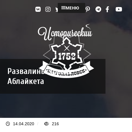
МЕНЮ
Развалины храма
Аблайкета
14.04.2020
/
216