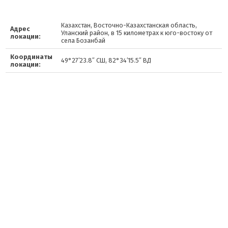
Казахстан, Восточно-Казахстанская область,
Адрес
Уланский район, в 15 километрах к юго-востоку от
локации:
села Бозанбай
Координаты
49°27′23.8″ СШ, 82°34′15.5″ ВД
локации: