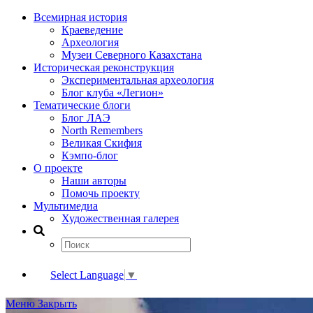
Всемирная история
Краеведение
Археология
Музеи Северного Казахстана
Историческая реконструкция
Экспериментальная археология
Блог клуба «Легион»
Тематические блоги
Блог ЛАЭ
North Remembers
Великая Скифия
Кэмпо-блог
О проекте
Наши авторы
Помочь проекту
Мультимедиа
Художественная галерея
Select Language
▼
Меню
Закрыть