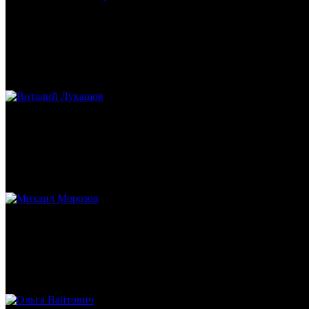
Антонина Казимирчик
Журналист. Краевед.
Виталий Лукашов
Реконструктор. Фехтовальщик. Веб-разработчик. Дизайнер. Эко
Михаил Морозов
Историк. Краевед. Врач.