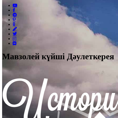
Мавзолей күйші Дәулеткерея