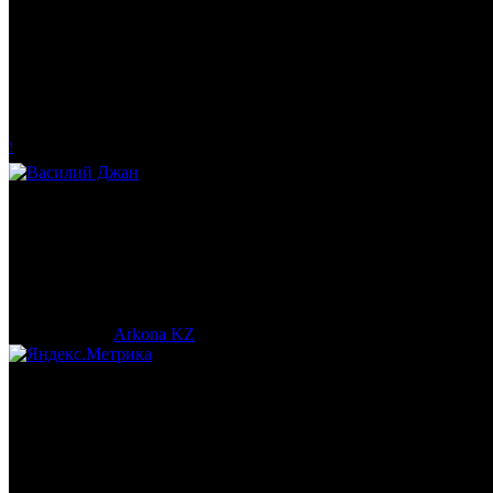
Ольга Вайтович
Журналист.
!
Василий Джан
Тренер и популяризатор Кендо.
© 2017-2023 |
Arkona KZ
| All Rights Reserved.
Подробная статистика >