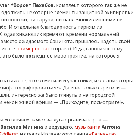
лег *Ворон* Пахабов
, комплект которого так же не
у одолжить некоторые элементы защитной экипировки
е ни поножи, ни наручи, ни наплечники лишними не
ибо. И отдельная благодарность парням из
Х, одалживающих время от времени нормальный
, вместо ожидаемого бацинета, пришлось надеть свой
в итоге
примерно так
(справа). И да, сапоги я к тому
о это было
последнее
мероприятие, на которое я
 на высоте, что отметили и участники, и организаторы,
мисфотографироваться?». Да и не только зрители —
шли, интересно же было глянуть и на городской
ли некой живой афиши — «Приходите, посмотрите!».
 «отлично», в чем заслуга организаторов —
»
Василия Минина
и ведущего,
музыканта
Антона
Fiddlers»
и студия Ирландского танца
«Галианта»