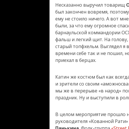
Несказанно выручил товарищ
О
был закончен вовремя, поэтом
ему не стоило ничего. А вот мн
были, за что ему огромное спас
барнаульской коммандории ОС
фальш и легкий щит. На голову
старый топфхельм. Выглядел я 
времени себе так и не пошил, н
приехал в берцах.
Катин же костюм был как всегда
и зрители со своим «аможносва
мы же в перерыве «в народ» по
праздник. Ну и выступили в ро
В целом мероприятие прошло на
руководителя «Кованной Рати
Панькина
. Фолк-группа
«Street 