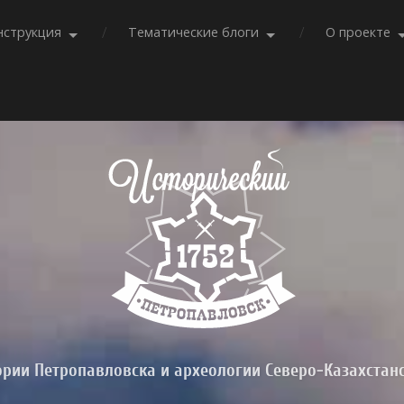
нструкция
Тематические блоги
О проекте
ории Петропавловска и археологии Северо-Казахстан