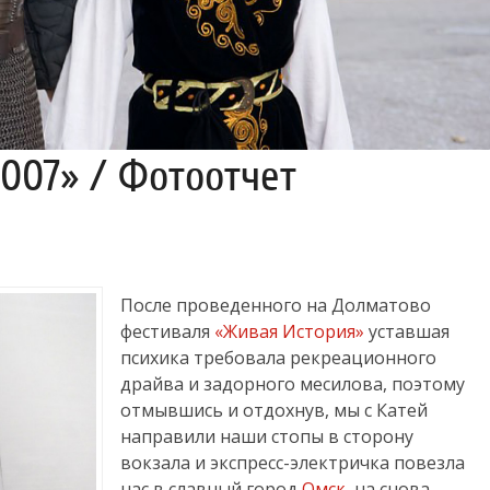
007» / Фотоотчет
После проведенного на Долматово
фестиваля
«Живая История»
уставшая
психика требовала рекреационного
драйва и задорного месилова, поэтому
отмывшись и отдохнув, мы с Катей
направили наши стопы в сторону
вокзала и экспресс-электричка повезла
нас в славный город
Омск
, на снова