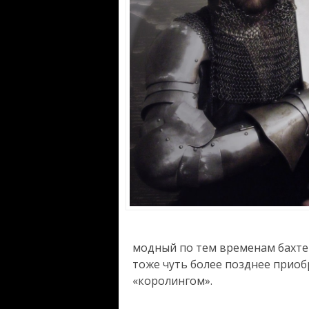
модный по тем временам бахте
тоже чуть более позднее приобр
«королингом».