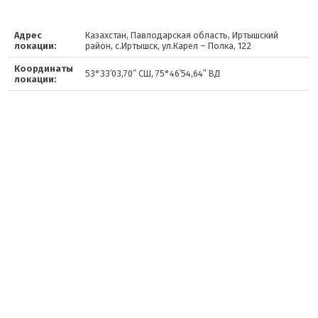
Адрес
Казахстан, Павлодарская область, Иртышский
локации:
район, с.Иртышск, ул.Карел – Полка, 122
Координаты
53°33′03,70″ СШ, 75°46′54,64″ ВД
локации: