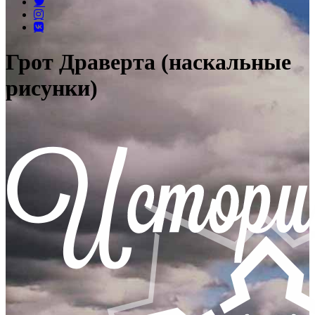
Грот Драверта (наскальные
рисунки)