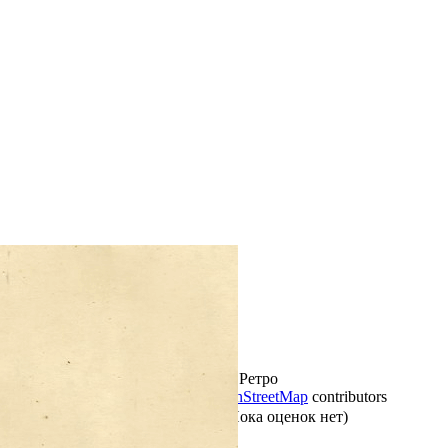
+
−
Обычная
Реалистичная
Ретро
Leaflet
|
©
Thunderforest
, ©
OpenStreetMap
contributors
Оцените материал:
(Пока оценок нет)