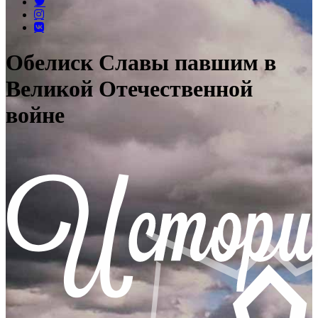
Обелиск Славы павшим в
Великой Отечественной
войне