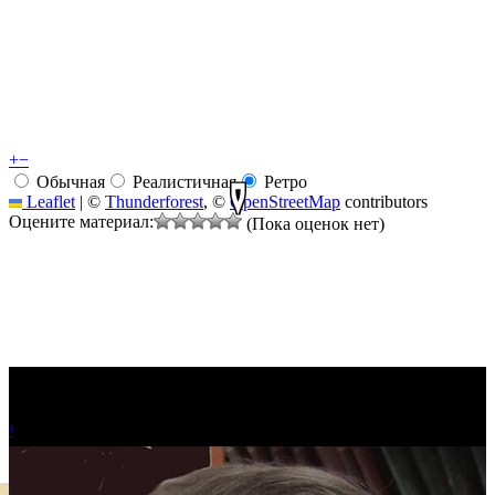
+
−
Обычная
Реалистичная
Ретро
Leaflet
|
©
Thunderforest
, ©
OpenStreetMap
contributors
Оцените материал:
(Пока оценок нет)
!