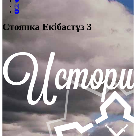
Стоянка Екібастұз 3