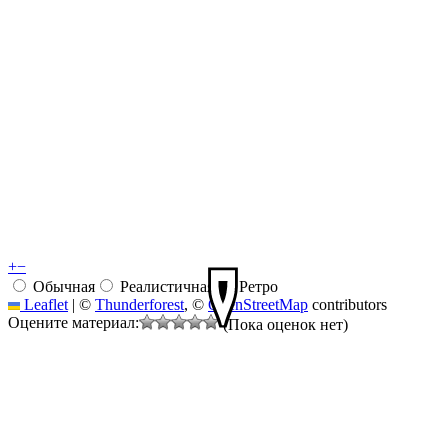
+
−
Обычная
Реалистичная
Ретро
Leaflet
|
©
Thunderforest
, ©
OpenStreetMap
contributors
Оцените материал:
(Пока оценок нет)