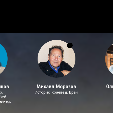
ашов
Михаил Морозов
Ол
р.
Историк. Краевед. Врач.
Веб-
айнер.