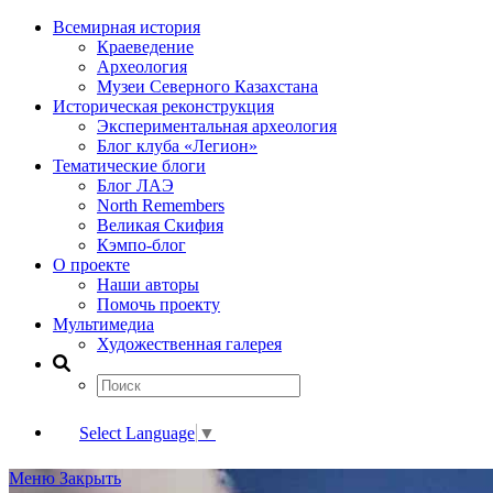
Всемирная история
Краеведение
Археология
Музеи Северного Казахстана
Историческая реконструкция
Экспериментальная археология
Блог клуба «Легион»
Тематические блоги
Блог ЛАЭ
North Remembers
Великая Скифия
Кэмпо-блог
О проекте
Наши авторы
Помочь проекту
Мультимедиа
Художественная галерея
Select Language
▼
Меню
Закрыть