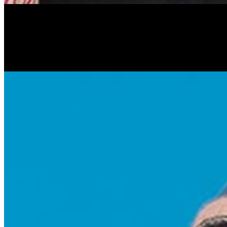
Антонина Казимирчик
Журналист. Краевед.