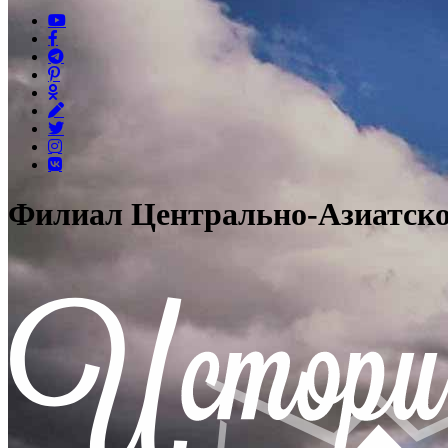
Филиал Центрально-Азиатско