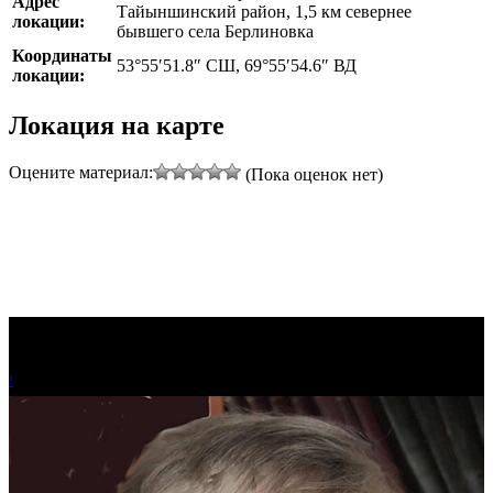
Адрес
Тайыншинский район, 1,5 км севернее
локации:
бывшего села Берлиновка
Координаты
53°55′51.8″ СШ, 69°55′54.6″ ВД
локации:
Локация на карте
Leaflet
|
©
Thunderforest
, ©
OpenStreetMap
contributors
Оцените материал:
(Пока оценок нет)
+
−
!